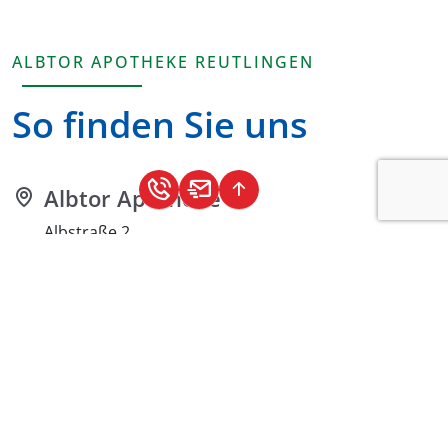
ALBTOR APOTHEKE REUTLINGEN
So finden Sie uns
Albtor Apotheke
Albstraße 2
72764 Reutlingen
(0 71 21) 820 17 95
info@albtor-apotheke.de
Öffnungszeiten
Mo – Fr
8:00 – 19:00 Uhr
durchgehend für Sie geöffnet